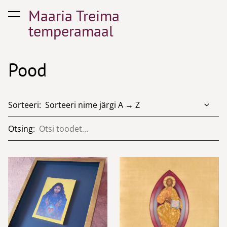
Maaria Treima
lisati ostukorvi.
Vaata ostukorvi
temperamaal
Pood
Sorteeri:
Otsing: