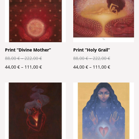
Print “Divine Mother”
Print “Holy Grail”
88,00 €
–
222,00 €
88,00 €
–
222,00 €
44,00 €
–
111,00 €
44,00 €
–
111,00 €